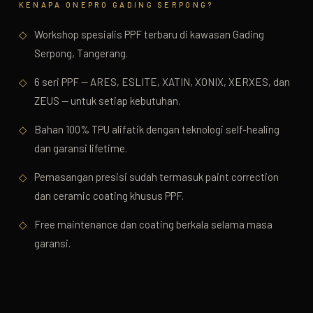
KENAPA ONEPRO
GADING SERPONG
?
◇
Workshop spesialis PPF terbaru di kawasan Gading
Serpong, Tangerang.
◇
6 seri PPF — ARES, ESLITE, XATIN, XONIX, XERXES, dan
ZEUS — untuk setiap kebutuhan.
◇
Bahan 100% TPU alifatik dengan teknologi self-healing
dan garansi lifetime.
◇
Pemasangan presisi sudah termasuk paint correction
dan ceramic coating khusus PPF.
◇
Free maintenance dan coating berkala selama masa
garansi.