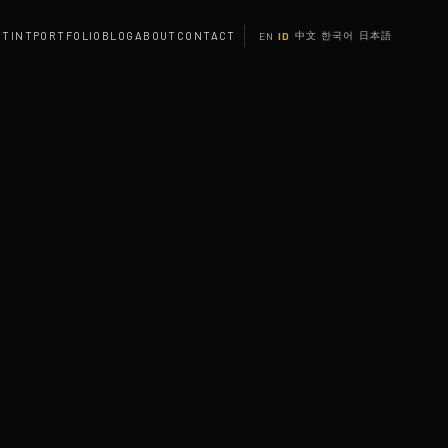
 TINT
PORTFOLIO
BLOG
ABOUT
CONTACT
中文
한국어
日本語
EN
ID