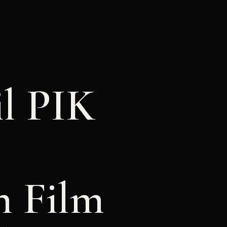
l PIK
n Film