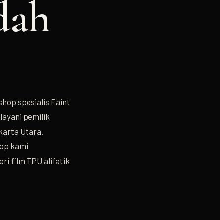
dah
op spesialis Paint
layani pemilik
karta Utara.
hop kami
ri film TPU alifatik