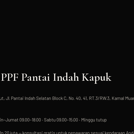
 PPF
Pantai Indah Kapuk
t, Jl. Pantai Indah Selatan Block C, No. 40, 41, RT.3/RW.3, Kamal Mua
n–Jumat 09.00–18.00 · Sabtu 09.00–15.00 · Minggu tutup
Rp 20 juta — konsultasi gratis untuk penawaran sesuai kendaraan And