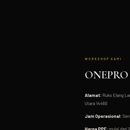
WORKSHOP KAMI
ONEPRO
Alamat:
Ruko Elang Lau
Utara 14460
Jam Operasional:
Seni
Harga PPF:
mulai dari 