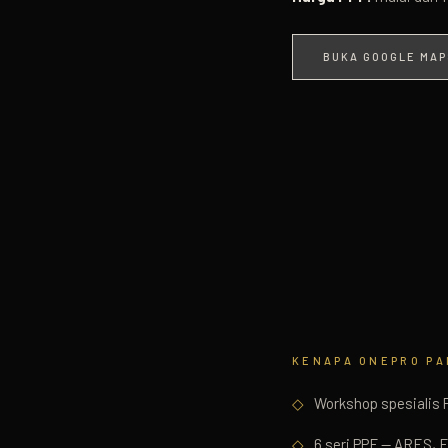
BUKA GOOGLE MAP
KENAPA ONEPRO
PA
◇
Workshop spesialis 
◇
6 seri PPF — ARES, 