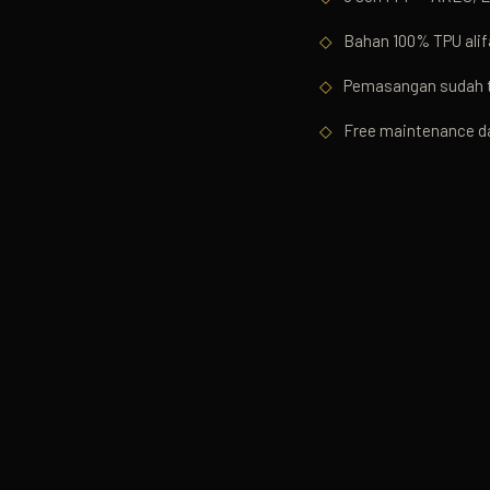
◇
Bahan 100% TPU alifa
◇
Pemasangan sudah te
◇
Free maintenance da
AREA LAYANAN