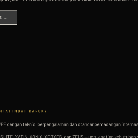
S →
NTAI INDAH KAPUK
?
PPF dengan teknisi berpengalaman dan standar pemasangan internas
ESLITE, XATIN, XONIX, XERXES, dan ZEUS — untuk setiap kebutuhan 