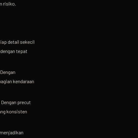
 risiko.
ap detail sekecil
 dengan tepat
. Dengan
 bagian kendaraan
. Dengan precut
ng konsisten
 menjadikan