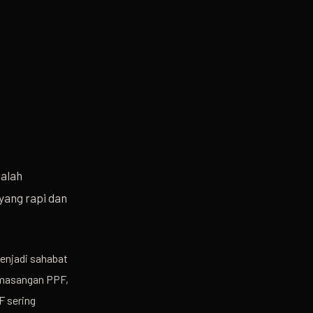
dalah
yang rapi dan
enjadi sahabat
emasangan PPF,
F sering