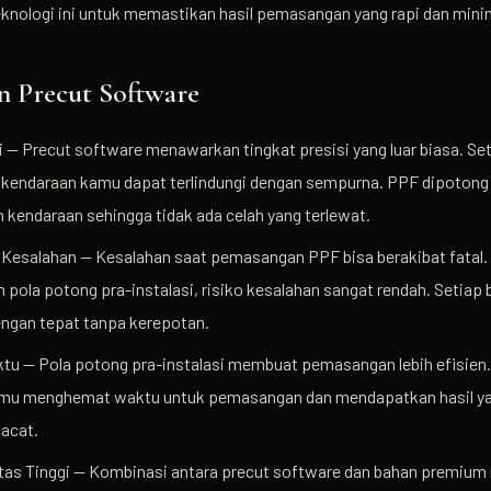
nologi ini untuk memastikan hasil pemasangan yang rapi dan minim
n Precut Software
i — Precut software menawarkan tingkat presisi yang luar biasa. Seti
kendaraan kamu dapat terlindungi dengan sempurna. PPF dipotong
 kendaraan sehingga tidak ada celah yang terlewat.
 Kesalahan — Kesalahan saat pemasangan PPF bisa berakibat fatal
pola potong pra-instalasi, risiko kesalahan sangat rendah. Setiap
dengan tepat tanpa kerepotan.
ktu — Pola potong pra-instalasi membuat pemasangan lebih efisien
amu menghemat waktu untuk pemasangan dan mendapatkan hasil ya
cacat.
tas Tinggi — Kombinasi antara precut software dan bahan premium