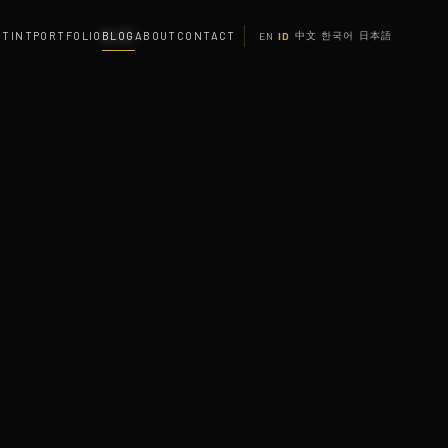
 TINT
PORTFOLIO
BLOG
ABOUT
CONTACT
中文
한국어
日本語
EN
ID