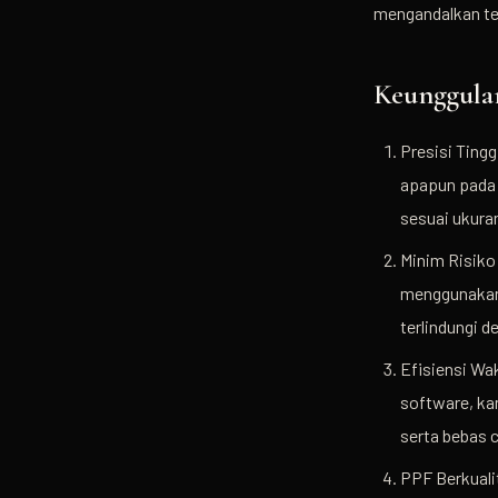
mengandalkan tek
Keunggula
Presisi Tingg
apapun pada 
sesuai ukuran
Minim Risiko
menggunakan 
terlindungi 
Efisiensi Wa
software, k
serta bebas 
PPF Berkuali