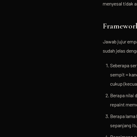
menyesal tidak 
Framework
Jawab jujur emp
sudah jelas deng
Seberapa seri
sempit = kan
cukup (kecua
Berapa nilai
repaint memo
Berapa lama 
sepanjang itu
Bagaimana po