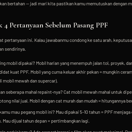
akan bertahan — jadi mari kita pastikan kamu memutuskan dengan m
 4 Pertanyaan Sebelum Pasang PPF
at pertanyaan ini. Kalau jawabanmu condong ke satu arah, keputus
an sendirinya.
ng mobil dipakai? Mobil harian yang menempuh jalan tol, proyek, da
didat kuat PPF. Mobil yang cuma keluar akhir pekan = mungkin cera
li mobil mewah dan supercar).
 dan seberapa mahal repaint-nya? Cat mobil mewah mahal untuk diper
tong nilai jual. Mobil dengan cat murah dan mudah = hitungannya be
kamu mau pegang mobil ini? Mau dipakai 5-10 tahun = PPF menjaga c
. Mau dijual tahun depan = pertimbangkan lagi.
la parkir kamu? Ada carport/garasi = film akan awet maksimal. Par