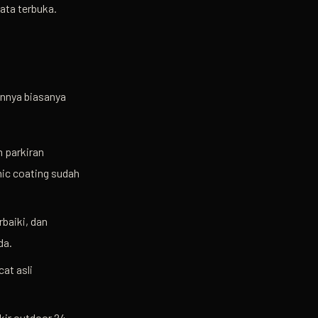
ata terbuka.
annya biasanya
n parkiran
mic coating sudah
baiki, dan
da.
at asli
kir outdoor 24