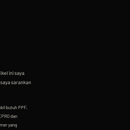
kel ini saya
 saya sarankan
bil butuh PPF,
NEPRO dan
omer yang