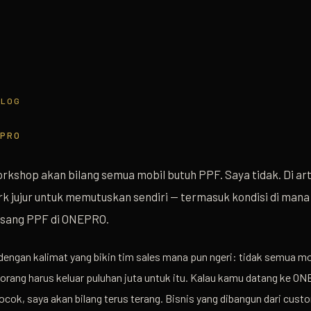
BLOG
EPRO
kshop akan bilang semua mobil butuh PPF. Saya tidak. Di arti
k jujur untuk memutuskan sendiri — termasuk kondisi di mana
sang PPF di ONEPRO.
dengan kalimat yang bikin tim sales mana pun ngeri: tidak semua mo
orang harus keluar puluhan juta untuk itu. Kalau kamu datang ke O
cocok, saya akan bilang terus terang. Bisnis yang dibangun dari cust