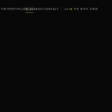
 TINT
PORTFOLIO
BLOG
ABOUT
CONTACT
中文
한국어
日本語
EN
ID